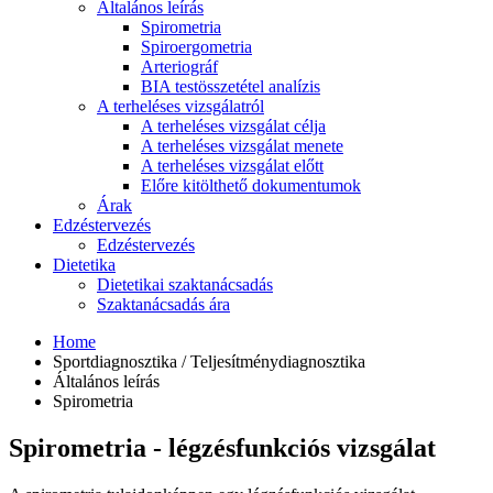
Általános leírás
Spirometria
Spiroergometria
Arteriográf
BIA testösszetétel analízis
A terheléses vizsgálatról
A terheléses vizsgálat célja
A terheléses vizsgálat menete
A terheléses vizsgálat előtt
Előre kitölthető dokumentumok
Árak
Edzéstervezés
Edzéstervezés
Dietetika
Dietetikai szaktanácsadás
Szaktanácsadás ára
Home
Sportdiagnosztika / Teljesítménydiagnosztika
Általános leírás
Spirometria
Spirometria - légzésfunkciós vizsgálat