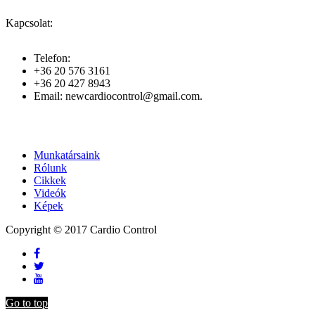
Kapcsolat:
Telefon:
+36 20 576 3161
+36 20 427 8943
Email: newcardiocontrol@gmail.com.
Munkatársaink
Rólunk
Cikkek
Videók
Képek
Copyright © 2017 Cardio Control
Go to top