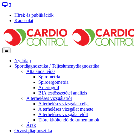
Hírek és publikációk
Kapcsolat
Nyitólap
Sportdiagnosztika / Teljesítménydiagnosztika
Általános leírás
Spirometria
Spiroergometria
Arteriográf
BIA testösszetétel analízis
A terheléses vizsgálatról
A terheléses vizsgálat célja
A terheléses vizsgálat menete
A terheléses vizsgálat előtt
Előre kitöltendő dokumentumok
Árak
Orvosi diagnosztika