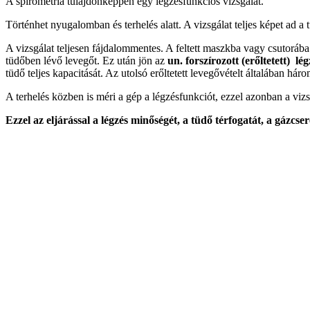
A spirometria tulajdonképpen egy légzésfunkciós vizsgálat.
Történhet nyugalomban és terhelés alatt. A vizsgálat teljes képet ad a 
A vizsgálat teljesen fájdalommentes. A feltett maszkba vagy csutorába
tüdőben lévő levegőt. Ez után jön az
un. forszírozott (erőltetett) lég
tüdő teljes kapacitását. Az utolsó erőltetett levegővételt általában há
A terhelés közben is méri a gép a légzésfunkciót, ezzel azonban a viz
Ezzel az eljárással a légzés minőségét, a tüdő térfogatát, a gázcser