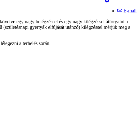
E-mail
t követve egy nagy belégzéssel és egy nagy kilégzéssel átforgatni a
 (születésnapi gyertyák elfújását utánzó) kilégzéssel mérjük meg a
élegezni a terhelés során.