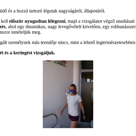
tüdő és a hozzá tartozó légutak nagyságáról, állapotáról.
 kell
először nyugodtan lélegezni
, majd a vizsgálatot végző utasításai
zés
, ahol egy dinamikus, nagy levegővételt követően, egy robbanásszerű
romszor ismételjük meg.
sgált személynek más teendője nincs, mint a lehető legtermészetesebben l
ét és a keringést vizsgáljuk.