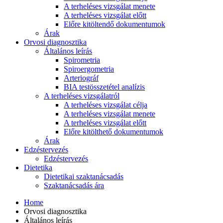
A terheléses vizsgálat menete
A terheléses vizsgálat előtt
Előre kitöltendő dokumentumok
Árak
Orvosi diagnosztika
Általános leírás
Spirometria
Spiroergometria
Arteriográf
BIA testösszetétel analízis
A terheléses vizsgálatról
A terheléses vizsgálat célja
A terheléses vizsgálat menete
A terheléses vizsgálat előtt
Előre kitölthető dokumentumok
Árak
Edzéstervezés
Edzéstervezés
Dietetika
Dietetikai szaktanácsadás
Szaktanácsadás ára
Home
Orvosi diagnosztika
Általános leírás