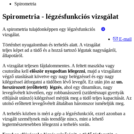
Spirometria
Spirometria - légzésfunkciós vizsgálat
A spirometria tulajdonképpen egy légzésfunkciós
vizsgálat.
E-mail
Történhet nyugalomban és terhelés alatt. A vizsgálat
teljes képet ad a tüdő és a hozzá tartozó légutak nagyságáról,
állapotáról.
A vizsgálat teljesen fájdalommentes. A feltett maszkba vagy
csutorába kell
először nyugodtan lélegezni
, majd a vizsgálatot
végző utasításait követve egy nagy belégzéssel és egy nagy
kilégzéssel átforgatni a tüdőben lévő levegőt. Ez után jön az
un.
forszírozott (erőltetett) légzés
, ahol egy dinamikus, nagy
levegővételt követően, egy robbanásszerű (születésnapi gyertyák
elfújását utánzó) kilégzéssel mérjük meg a tüdő teljes kapacitását. Az
utolsó erőltetett levegővételt általában háromszor ismételjük meg.
A terhelés közben is méri a gép a légzésfunkciót, ezzel azonban a
vizsgált személynek más teendője nincs, mint a lehető
legtermészetesebben lélegezni a terhelés során.