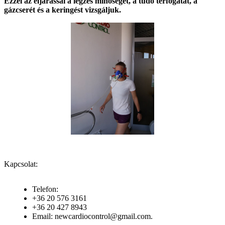
Ezzel az eljárással a légzés minőségét, a tüdő térfogatát, a
gázcserét és a keringést vizsgáljuk.
Kapcsolat:
Telefon:
+36 20 576 3161
+36 20 427 8943
Email: newcardiocontrol@gmail.com.