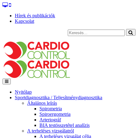
Hírek és publikációk
Kapcsolat
Nyitólap
Sportdiagnosztika / Teljesítménydiagnosztika
Általános leírás
Spirometria
Spiroergometria
Arteriográf
BIA testösszetétel analízis
A terheléses vizsgálatról
A terheléses vizsgálat célja